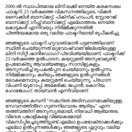
2000-ൽ സ്ഥാപിതമായ ലിനി ലക്കി നെയ്‌ത കരകൗശല
ഫാക്ടറി, 23 വർഷത്തെ വികസനത്തിലൂടെ, വിക്കർ
സൈക്കിൾ ബാസ്‌ക്കറ്റ്, പിക്‌നിക് ഹാംപർ, സ്റ്റോറേജ്
ബാസ്‌ക്കറ്റ്, ഗിഫ്റ്റ് ബാസ്‌ക്കറ്റ്, എല്ലാത്തരം നെയ്‌ത
കൊട്ടകൾ എന്നിവയും നിർമ്മിക്കുന്നതിൽ
പ്രത്യേകമായ ഒരു വലിയ ഫാക്ടറിയായി രൂപീകരിച്ചു.
ഞങ്ങളുടെ ഫാക്ടറി ഹുവാങ്‌ഷാൻ പട്ടണത്തിലാണ്
സ്ഥിതി ചെയ്യുന്നത് ലുവോഷ്വാങ് ജില്ലയിലുള്ള
ലിനി സിറ്റി ഷാൻഡോംഗ് പ്രവിശ്യയിലാണ്, ഫാക്ടറിക്ക്
23 വർഷത്തെ ഉൽപാദന, കയറ്റുമതി അനുഭവമുണ്ട്,
ഉപഭോക്തൃ ആവശ്യങ്ങളും സാമ്പിളുകളും
അനുസരിച്ച് രൂപകൽപ്പന ചെയ്യാനും ഉൽപ്പന്നം
നിർമ്മിക്കാനും കഴിയും.ഞങ്ങളുടെ ഉൽപ്പന്നങ്ങൾ
ലോകമെമ്പാടും കയറ്റുമതി ചെയ്യുന്നു, പ്രധാന
വിപണി യൂറോപ്പ്, അമേരിക്ക, ജപ്പാൻ, കൊറിയ,
ഹോങ്കോംഗ്, തായ്‌വാൻ എന്നിവയാണ്.
ഞങ്ങളുടെ കമ്പനി "സമഗ്രത അടിസ്ഥാനമാക്കിയുള്ള,
സേവനത്തിൻ്റെ ഗുണനിലവാരം ആദ്യം" എന്ന
തത്ത്വത്തിന് അനുസൃതമായി, നിരവധി ആഭ്യന്തര,
വിദേശ പങ്കാളികളെ വിജയകരമായി
വികസിപ്പിച്ചെടുത്തിട്ടുണ്ട്.എല്ലാ ഉപഭോക്താക്കൾക്കും
എല്ലാ ഉൽപ്പന്നങ്ങൾക്കും ഞങ്ങളുടെ ഏറ്റവും വലിയ