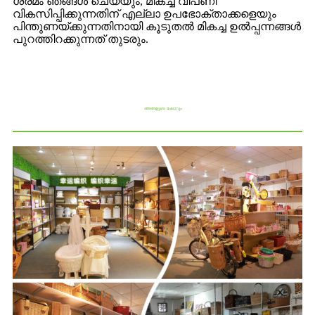
ശ്രമം ഞങ്ങൾ ചെയ്യും, മികച്ച വിപണി
വികസിപ്പിക്കുന്നതിന് എല്ലാ ഉപഭോക്താക്കളെയും
പിന്തുണയ്ക്കുന്നതിനായി കൂടുതൽ മികച്ച ഉൽപ്പന്നങ്ങൾ
പുറത്തിറക്കുന്നത് തുടരും.
ഞങ്ങളുടെ ഷോറൂം