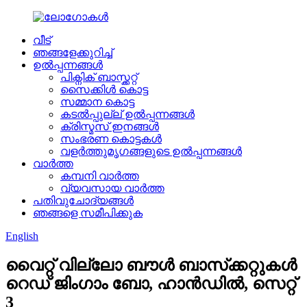
വീട്
ഞങ്ങളേക്കുറിച്ച്
ഉൽപ്പന്നങ്ങൾ
പിക്നിക് ബാസ്ക്കറ്റ്
സൈക്കിൾ കൊട്ട
സമ്മാന കൊട്ട
കടൽപ്പുല്ല് ഉൽപ്പന്നങ്ങൾ
ക്രിസ്മസ് ഇനങ്ങൾ
സംഭരണ ​​കൊട്ടകൾ
വളർത്തുമൃഗങ്ങളുടെ ഉൽപ്പന്നങ്ങൾ
വാർത്ത
കമ്പനി വാർത്ത
വ്യവസായ വാർത്ത
പതിവുചോദ്യങ്ങൾ
ഞങ്ങളെ സമീപിക്കുക
English
വൈറ്റ് വില്ലോ ബൗൾ ബാസ്‌ക്കറ്റുകൾ
റെഡ് ജിംഗാം ബോ, ഹാൻഡിൽ, സെറ്റ്
3