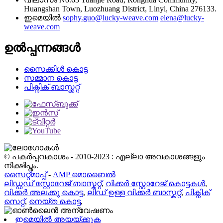
Huangshan Town, Luozhuang District, Linyi, China 276133.
ഇമെയിൽ
sophy.guo@lucky-weave.com
elena@lucky-
weave.com
ഉൽപ്പന്നങ്ങൾ
സൈക്കിൾ കൊട്ട
സമ്മാന കൊട്ട
പിക്നിക് ബാസ്ക്കറ്റ്
© പകർപ്പവകാശം - 2010-2023 : എല്ലാ അവകാശങ്ങളും
നിക്ഷിപ്തം.
സൈറ്റ്മാപ്പ്
-
AMP മൊബൈൽ
ലിഡ്ഡഡ് സ്റ്റോറേജ് ബാസ്കറ്റ്
,
വിക്കർ സ്റ്റോറേജ് കൊട്ടകൾ
,
വിക്കർ അലക്കു കൊട്ട
,
ലിഡ് ഉള്ള വിക്കർ ബാസ്കറ്റ്
,
പിക്നിക്
സെറ്റ്
,
നെയ്ത കൊട്ട
,
ഇമെയിൽ അയയ്ക്കുക