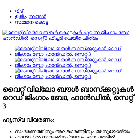
വീട്
ഉൽപ്പന്നങ്ങൾ
സമ്മാന കൊട്ട
വൈറ്റ് വില്ലോ ബൗൾ ബാസ്‌ക്കറ്റുകൾ
റെഡ് ജിംഗാം ബോ, ഹാൻഡിൽ, സെറ്റ്
3
ഹൃസ്വ വിവരണം:
സംഭരണത്തിനും അലങ്കാരത്തിനും അനുയോജ്യം
ഹാൻഡിൽ സൗകര്യപ്രദവും എളുപ്പത്തിൽ