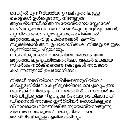
സെറ്റിൽ മൂന്ന് വ്യത്യസ്ത വലിപ്പത്തിലുള്ള
കൊട്ടകൾ ഉൾപ്പെടുന്നു, നിങ്ങളുടെ
ആവശ്യങ്ങൾക്ക് അനുയോജ്യമായ സ്റ്റോറേജ്
ഓപ്ഷനുകൾ വാഗ്ദാനം ചെയ്യുന്നു.കളിപ്പാട്ടങ്ങൾ,
പുസ്‌തകങ്ങൾ, പുതപ്പുകൾ, അല്ലെങ്കിൽ
മറ്റേതെങ്കിലും വീട്ടുപകരണങ്ങൾ എന്നിവ
സൂക്ഷിക്കാൻ അവ ഉപയോഗിക്കുക, നിങ്ങളുടെ ഇടം
വൃത്തിയായും ചിട്ടയായും
സൂക്ഷിക്കുക.അലമാരകളിലോ മേശകളിലോ
മറ്റേതെങ്കിലും ഉപരിതലത്തിലോ ആകർഷകമായ
സ്പർശം നൽകിക്കൊണ്ട് കൊട്ടകൾ അലങ്കാര
കഷണങ്ങളായി ഉപയോഗിക്കാം.
നിങ്ങൾ നഴ്സറിയിലോ സ്വീകരണമുറിയിലോ
കിടപ്പുമുറിയിലോ കുളിമുറിയിലോ വെച്ചാലും, ഈ
കൊട്ടകൾ നിങ്ങളുടെ സ്ഥലത്തിൻ്റെ സൗന്ദര്യം
വർദ്ധിപ്പിക്കുമെന്ന് ഉറപ്പാണ്.അവരുടെ ക്ലാസിക്
ഡിസൈൻ അവരെ ഇൻ്റീരിയർ ശൈലികളുടെ
വിശാലമായ ശ്രേണിക്ക് അനുയോജ്യമാക്കുന്നു,
പരമ്പരാഗതം മുതൽ ആധുനികം വരെ,
അതിനിടയിലുള്ള എല്ലാത്തിനും.