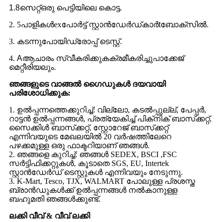
1.8സെറ്റ്
ഒരു പെട്ടിയിലെ കൊട്ട.
2. 5
പാളികൾ
ex
പോർട്ട് സ്റ്റാൻഡേർഡ്
കാർ
t
ബോക്സിൽ.
3.
കടന്നുപോയി
ഡ്രോപ്പ് ടെസ്റ്റ്.
4.
A
ആചാരം സ്വീകരിക്കുക
ക്രമീകരിച്ചു
പാക്കേജ്
മെറ്റീരിയലും.
ഞങ്ങളുടെ വാങ്ങൽ ഗൈഡുകൾ ദയവായി
പരിശോധിക്കുക:
1. ഉൽപ്പന്നത്തെക്കുറിച്ച്: വില്ലോ, കടൽപ്പുല്ല്, പേപ്പർ,
റാട്ടൻ ഉൽപ്പന്നങ്ങൾ, പ്രത്യേകിച്ച് പിക്‌നിക് ബാസ്‌ക്കറ്റ്,
സൈക്കിൾ ബാസ്‌ക്കറ്റ്, സ്റ്റോറേജ് ബാസ്‌ക്കറ്റ്
എന്നിവയുടെ മേഖലയിൽ 20 വർഷത്തിലേറെ
പഴക്കമുള്ള ഒരു ഫാക്ടറിയാണ് ഞങ്ങൾ.
2. ഞങ്ങളെ കുറിച്ച്: ഞങ്ങൾ SEDEX, BSCI ,FSC
സർട്ടിഫിക്കറ്റുകൾ, കൂടാതെ SGS, EU, Intertek
സ്റ്റാൻഡേർഡ് ടെസ്റ്റുകൾ എന്നിവയും നേടുന്നു.
3. K-Mart, Tesco, TJX, WALMART പോലുള്ള പ്രശസ്ത
ബ്രാൻഡുകൾക്ക് ഉൽപ്പന്നങ്ങൾ നൽകാനുള്ള
ബഹുമതി ഞങ്ങൾക്കുണ്ട്.
ലക്കി വീവ് & വീവ് ലക്കി