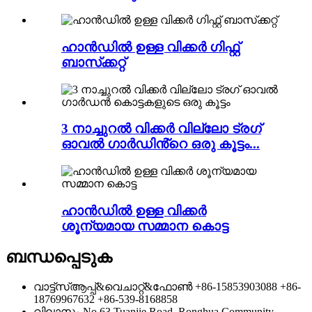
ഹാൻഡിൽ ഉള്ള വിക്കർ ഗിഫ്റ്റ്
ബാസ്‌ക്കറ്റ്
3 നാച്ചുറൽ വിക്കർ വില്ലോ ട്രഗ്
ഓവൽ ഗാർഡിൻ്റെ ഒരു കൂട്ടം...
ഹാൻഡിൽ ഉള്ള വിക്കർ
ശൂന്യമായ സമ്മാന കൊട്ട
ബന്ധപ്പെടുക
വാട്ട്‌സ്ആപ്പ്&വെചാറ്റ്&ഫോൺ
+86-15853903088
+86-
18769967632
+86-539-8168858
വിലാസം
No.63 Tuanjie Road, Ronghua Community,