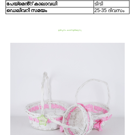
പേയ്മെൻ്റ് കാലാവധി
ടി/ടി
ഡെലിവറി സമയം
25-35 ദിവസം
ഉൽപ്പന്നം കാണിച്ചിരിക്കുന്നു