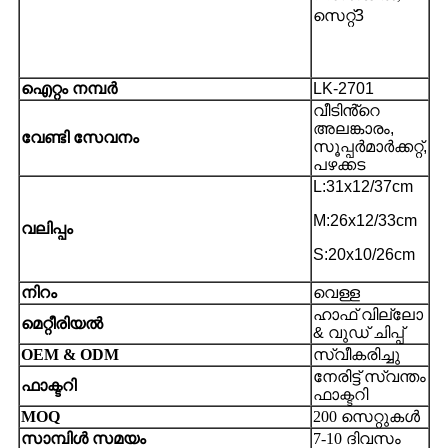
3
സെറ്റ്
ഐറ്റം നമ്പർ
LK-2701
വീടിൻ്റെ
അലങ്കാരം,
വേണ്ടി സേവനം
സൂപ്പർമാർക്കറ്റ്,
പഴക്കട
L:31x12/37cm
M:26x12/33cm
വലിപ്പം
S:20x10/26cm
നിറം
വെള്ള
ഹാഫ് വില്ലോ
മെറ്റീരിയൽ
& വുഡ് ചിപ്പ്
OEM & ODM
സ്വീകരിച്ചു
നേരിട്ട് സ്വന്തം
ഫാക്ടറി
ഫാക്ടറി
MOQ
200 സെറ്റുകൾ
സാമ്പിൾ സമയം
7-10 ദിവസം