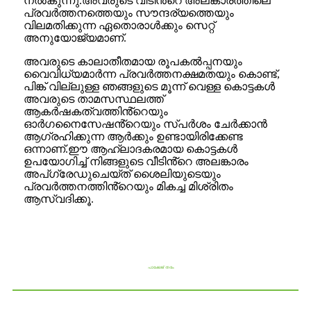
നൽകുന്നു.അവരുടെ വീടിൻ്റെ അലങ്കാരത്തിലെ
പ്രവർത്തനത്തെയും സൗന്ദര്യത്തെയും
വിലമതിക്കുന്ന ഏതൊരാൾക്കും സെറ്റ്
അനുയോജ്യമാണ്.
അവരുടെ കാലാതീതമായ രൂപകൽപ്പനയും
വൈവിധ്യമാർന്ന പ്രവർത്തനക്ഷമതയും കൊണ്ട്,
പിങ്ക് വില്ലുള്ള ഞങ്ങളുടെ മൂന്ന് വെള്ള കൊട്ടകൾ
അവരുടെ താമസസ്ഥലത്ത്
ആകർഷകത്വത്തിൻ്റെയും
ഓർഗനൈസേഷൻ്റെയും സ്പർശം ചേർക്കാൻ
ആഗ്രഹിക്കുന്ന ആർക്കും ഉണ്ടായിരിക്കേണ്ട
ഒന്നാണ്.ഈ ആഹ്ലാദകരമായ കൊട്ടകൾ
ഉപയോഗിച്ച് നിങ്ങളുടെ വീടിൻ്റെ അലങ്കാരം
അപ്‌ഗ്രേഡുചെയ്‌ത് ശൈലിയുടെയും
പ്രവർത്തനത്തിൻ്റെയും മികച്ച മിശ്രിതം
ആസ്വദിക്കൂ.
പാക്കേജ് തരം